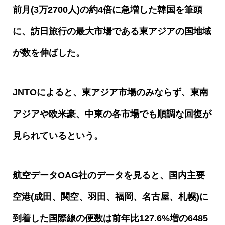
前月
(3
万
2700
人
)
の約
4
倍に急増した韓国を筆頭
に、訪日旅行の最大市場である東アジアの国地域
が数を伸ばした。
JNTO
によると、東アジア市場のみならず、東南
アジアや欧米豪、中東の各市場でも順調な回復が
見られているという。
航空データ
OAG
社のデータを見ると、国内主要
空港
(
成田、関空、羽田、福岡、名古屋、札幌
)
に
到着した国際線の便数は前年比
127.6%
増の
6485