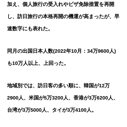
加え、個人旅行の受入れやビザ免除措置を再開
し、訪日旅行の本格再開の機運が高まったが、早
速数字にも表れた。
同月の出国日本人数
(2022
年
10
月：
34
万
9600
人
)
も
10
万人以上、上回った。
地域別では、訪日客の多い順に、韓国が
12
万
2900
人、米国が
5
万
3200
人、香港が
3
万
6200
人、
台湾が
3
万
5000
人、タイが
3
万
4100
人。