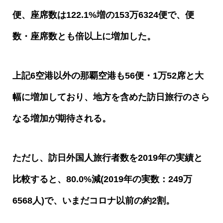
便、座席数は
122.1%
増の
153
万
6324
便で、便
数・座席数とも倍以上に増加した。
上記
6
空港以外の那覇空港も
56
便・
1
万
52
席と大
幅に増加しており、地方を含めた訪日旅行のさら
なる増加が期待される。
ただし、訪日外国人旅行者数を
2019
年の実績と
比較すると、
80.0%
減
(2019
年の実数：
249
万
6568
人
)
で、いまだコロナ以前の約
2
割。