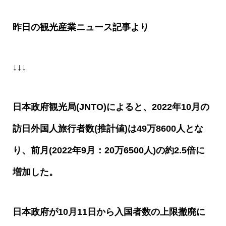
昨日の観光産業ニュース記事より
↓↓↓
日本政府観光局
(JNTO)
によると、
2022
年
10
月の
訪日外国人旅行者数
(
推計値
)
は
49
万
8600
人とな
り、前月
(2022
年
9
月：
20
万
6500
人
)
の約
2.5
倍に
増加した。
日本政府が
10
月
11
日から入国者数の上限撤廃に