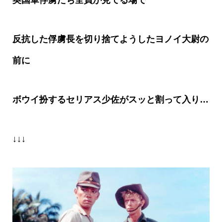
英国軍俘虜たち全員が見てる場で
反抗した俘虜長を切り捨てようしたヨノイ大尉の
前に
ボウイ扮するセリアス少佐がスッと割って入り
…
↓↓↓